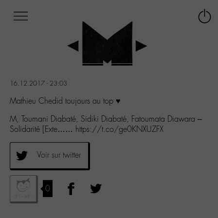
Afficher
Panneau de gestion des cookies
Labo
Connex
-
le
M-
menu
Aller
au
menu
16.12.2017 - 23:03
Aller
au
Mathieu Chedid toujours au top ♥
contenu
M, Toumani Diabaté, Sidiki Diabaté, Fatoumata Diawara –
Aller
Solidarité [Exte…… https://t.co/ge0KNXUZFX
à
la
recherche
Voir sur twitter
0