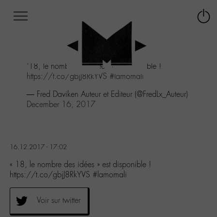
Afficher
Panneau de gestion des cookies
Labo
Connex
-
le
M-
menu
Aller
"18, le nombre des idées" est disponible !
au
https://t.co/gbjJ8RkYVS
#lamomali
menu
Aller
— Fred Daviken Auteur et Editeur (@FredLx_Auteur)
au
December 16, 2017
contenu
Aller
à
la
16.12.2017 - 17:02
recherche
« 18, le nombre des idées » est disponible !
https://t.co/gbjJ8RkYVS #lamomali
Voir sur twitter