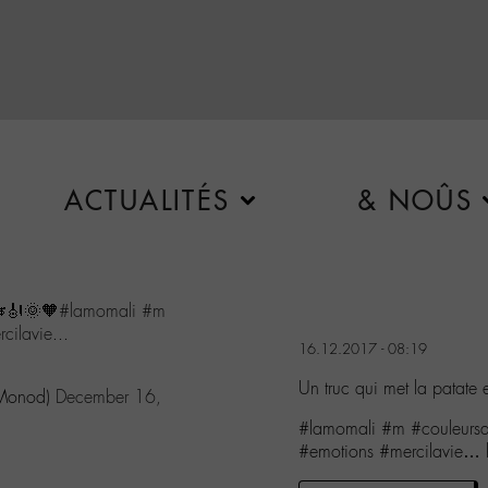
ACTUALITÉS
& NOÛS
🎺🎻🌞🧡
#lamomali
#m
cilavie
...
16.12.2017 - 08:19
Un truc qui met la patate
_Monod)
December 16,
#lamomali #m #couleursda
#emotions #mercilavie… 