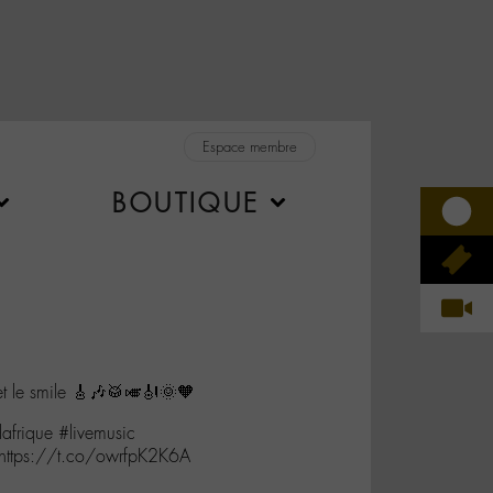
Espace membre
BOUTIQUE
 et le smile 🎸🎶🥁🎺🎻🌞🧡
frique #livemusic
https://t.co/owrfpK2K6A