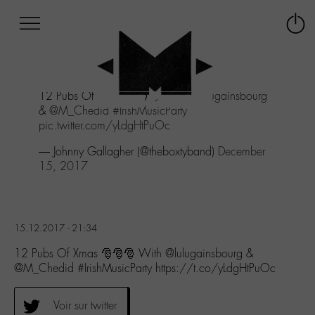
Afficher
Panneau de gestion des cookies
Labo
Connex
-
le
M-
menu
Aller
12 Pubs Of Xmas 🎅🎅🎅 With
@lulugainsbourg
au
&
@M_Chedid
#IrishMusicParty
menu
pic.twitter.com/yLdgHtPuOc
Aller
au
— Johnny Gallagher (@theboxtyband)
December
contenu
15, 2017
Aller
à
la
recherche
15.12.2017 - 21:34
12 Pubs Of Xmas 🎅🎅🎅 With @lulugainsbourg &
@M_Chedid #IrishMusicParty https://t.co/yLdgHtPuOc
Voir sur twitter