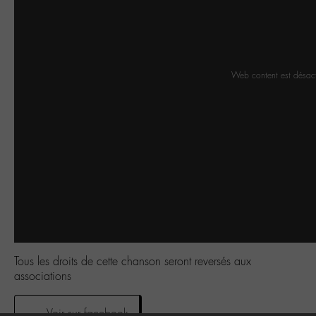
Web content est désac
Tous les droits de cette chanson seront reversés aux
associations
Voir sur facebook