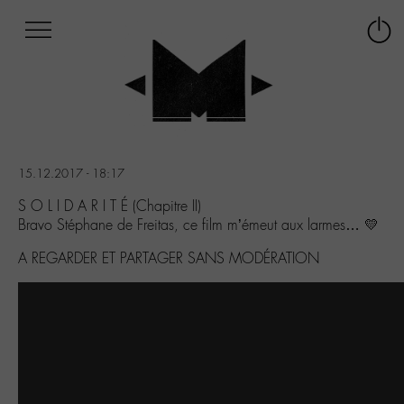
Afficher
Panneau de gestion des cookies
Labo
Connex
-
le
M-
menu
Aller
au
menu
Aller
15.12.2017 - 18:17
au
contenu
S O L I D A R I T É (Chapitre II)
Aller
Bravo Stéphane de Freitas, ce film m’émeut aux larmes… 💛
à
A REGARDER ET PARTAGER SANS MODÉRATION
la
recherche