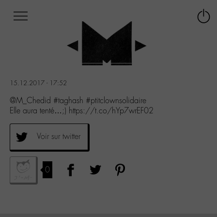
Afficher
Panneau de gestion des cookies
Labo
Connex
-
le
M-
menu
Aller
au
menu
15.12.2017 - 17:52
Aller
au
@M_Chedid #taghash #ptitclownsolidaire
contenu
Elle aura tenté…;) https://t.co/hYp7wrEF02
Aller
à
Voir sur twitter
la
recherche
0