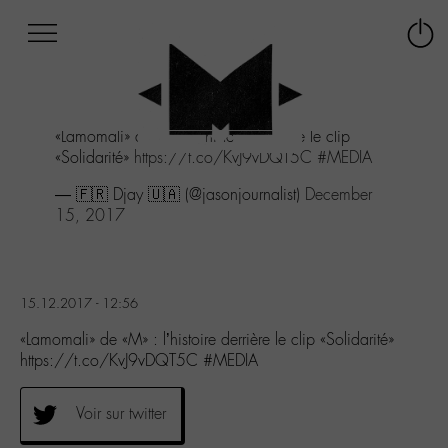
Afficher
Panneau de gestion des cookies
Labo
Connex
-
le
M-
menu
Aller
«Lamomali» de «M» : l’histoire derrière le clip
au
«Solidarité»
https://t.co/KvJ9vDQT5C
#MEDIA
menu
Aller
— 🇫🇷 Djay 🇺🇦 (@jasonjournalist)
December
au
15, 2017
contenu
Aller
à
la
15.12.2017 - 12:56
recherche
«Lamomali» de «M» : l’histoire derrière le clip «Solidarité»
https://t.co/KvJ9vDQT5C #MEDIA
Voir sur twitter