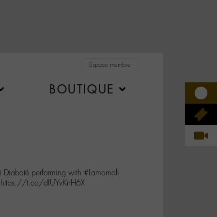
Espace membre
BOUTIQUE
 Diabaté performing with #Lamomali
 https://t.co/dfUYvKnH6X