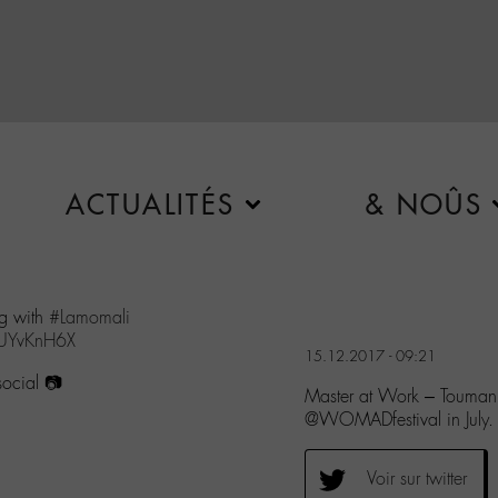
ACTUALITÉS
& NOÛS
ng with
#Lamomali
dfUYvKnH6X
15.12.2017 - 09:21
ocial 📷
Master at Work – Toumani
@WOMADfestival in July.
Voir sur twitter