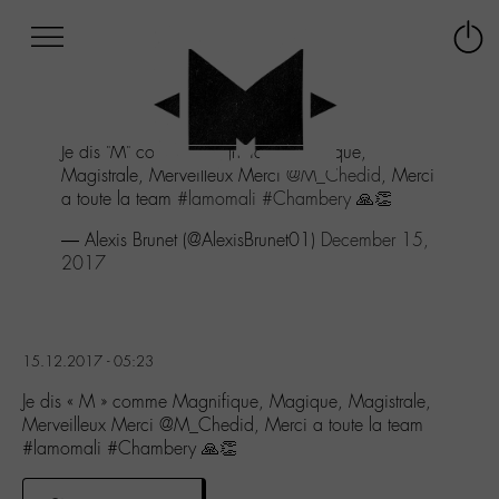
Afficher
Panneau de gestion des cookies
Labo
Connex
-
le
M-
menu
Aller
Je dis "M" comme Magnifique, Magique,
au
Magistrale, Merveilleux Merci
@M_Chedid
, Merci
menu
a toute la team
#lamomali
#Chambery
🙏👏
Aller
au
— Alexis Brunet (@AlexisBrunet01)
December 15,
contenu
2017
Aller
à
la
recherche
15.12.2017 - 05:23
Je dis « M » comme Magnifique, Magique, Magistrale,
Merveilleux Merci @M_Chedid, Merci a toute la team
#lamomali #Chambery 🙏👏