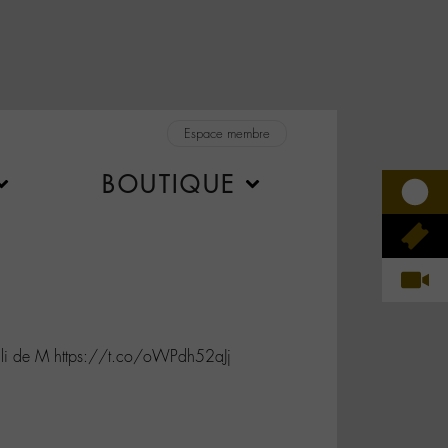
Espace membre
BOUTIQUE
li de M https://t.co/oWPdh52aJj