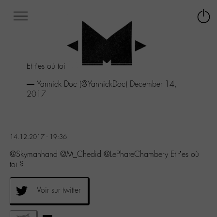
Afficher
Panneau de gestion des cookies
Labo
Connex
-
le
M-
menu
Aller
Et t'es où toi ?
au
menu
— Yannick Doc (@YannickDoc)
December 14,
Aller
2017
au
contenu
Aller
à
14.12.2017 - 19:36
la
recherche
@Skymanhand @M_Chedid @LePhareChambery Et t’es où
toi ?
Voir sur twitter