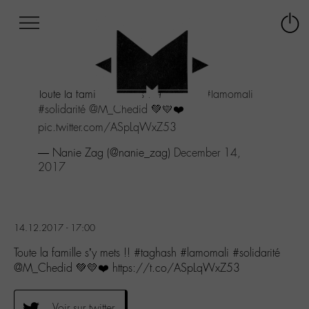
Afficher
Panneau de gestion des cookies
Labo
Connex
-
le
M-
menu
Aller
Toute la famille s'y mets !!
#taghash
#lamomali
au
#solidarité
@M_Chedid
💚💛❤️
menu
Aller
pic.twitter.com/ASpLqWxZ53
au
— Nanie Zag (@nanie_zag)
December 14,
contenu
2017
Aller
à
la
recherche
14.12.2017 - 17:00
Toute la famille s’y mets !! #taghash #lamomali #solidarité
@M_Chedid 💚💛❤️ https://t.co/ASpLqWxZ53
Voir sur twitter