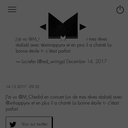
Afficher
Panneau de gestion des cookies
Labo
Connex
-
le
M-
menu
Aller
J'ai vu
@M_Chedid
en concert (un de mes rêves
au
réalisé) avec @xnhappynx et en plus il a chanté La
menu
bonne étoile ✨ c'était parfait
Aller
au
— Luciefer (@red_wiiings)
December 14, 2017
contenu
Aller
à
la
14.12.2017 - 09:32
recherche
J’ai vu @M_Chedid en concert (un de mes rêves réalisé) avec
@xnhappynx et en plus il a chanté La bonne étoile ✨ c’était
parfait
Voir sur twitter