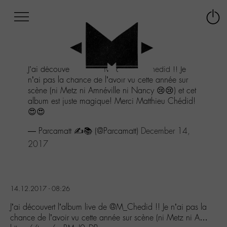
Afficher
Panneau de gestion des cookies
Labo
Connex
-
le
M-
menu
Aller
J’ai découvert l’album live de
@M_Chedid
!! Je
au
n’ai pas la chance de l’avoir vu cette année sur
menu
scène (ni Metz ni Amnéville ni Nancy 😢😢) et cet
Aller
album est juste magique! Merci Matthieu Chédid!
au
😍😍
contenu
Aller
— Parcamatt ✍️📚 (@Parcamatt)
December 14,
à
2017
la
recherche
14.12.2017 - 08:26
J’ai découvert l’album live de @M_Chedid !! Je n’ai pas la
chance de l’avoir vu cette année sur scène (ni Metz ni A…