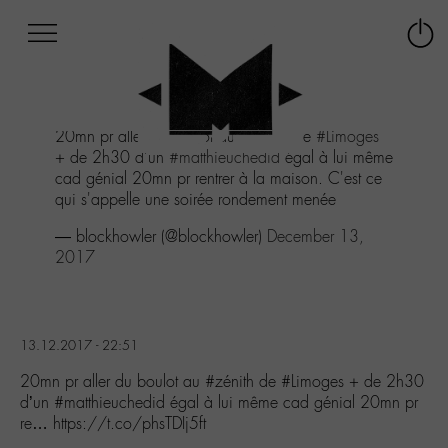
Afficher
Panneau de gestion des cookies
Labo
Connex
-
le
M-
menu
Aller
20mn pr aller du boulot au
#zénith
de
#Limoges
au
+ de 2h30 d'un
#matthieuchedid
égal à lui même
menu
cad génial 20mn pr rentrer à la maison. C'est ce
Aller
qui s'appelle une soirée rondement menée
au
contenu
— blockhowler (@blockhowler)
December 13,
Aller
2017
à
la
recherche
13.12.2017 - 22:51
20mn pr aller du boulot au #zénith de #Limoges + de 2h30
d’un #matthieuchedid égal à lui même cad génial 20mn pr
re… https://t.co/phsTDIj5ft