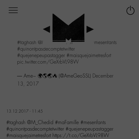
Afficher
Panneau de gestion des cookies
Labo
Connex
-
le
M-
menu
Aller
#taghash
@M_Chedid
#maFamille
#mesenfants
au
#quinontpasdecomptetwitter
menu
#quejenepeupastagger
#maisquejaimetresfort
Aller
pic.twitter.com/GeXrbVL98W
au
contenu
— Ame~ 🌍🌎🌏⛺ (@AmeGeoSSL)
December
Aller
à
13, 2017
la
recherche
13.12.2017 - 11:45
#taghash @M_Chedid #maFamille #mesenfants
#quinontpasdecomptetwitter #quejenepeupastagger
#maisquejaimetresfort https://t.co/GeXrbVL98W