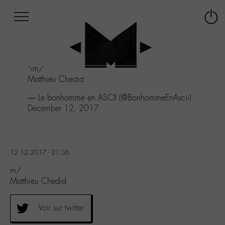
Afficher
Panneau de gestion des cookies
Labo
Connex
-
le
M-
menu
Aller
\m/
au
Matthieu Chedid
menu
Aller
— Le bonhomme en ASCII (@BonhommeEnAscii)
au
December 12, 2017
contenu
Aller
à
la
12.12.2017 - 21:36
recherche
m/
Matthieu Chedid
Voir sur twitter