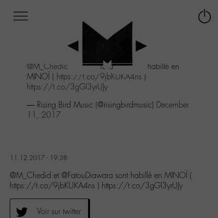
Afficher
Panneau de gestion des cookies
Labo
Connex
-
le
M-
menu
Aller
@M_Chedid
et
@FatouDiawara
sont habillé en
au
MINOÏ (
https://t.co/9jbKUKA4ns
)
menu
https://t.co/3gGl3yrUJy
Aller
au
— Rising Bird Music (@risingbirdmusic)
December
contenu
11, 2017
Aller
à
la
recherche
11.12.2017 - 19:38
@M_Chedid et @FatouDiawara sont habillé en MINOÏ (
https://t.co/9jbKUKA4ns ) https://t.co/3gGl3yrUJy
Voir sur twitter