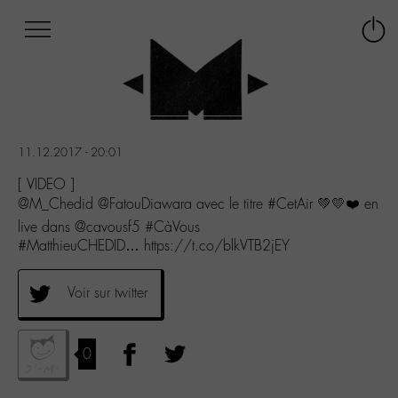
Afficher
Panneau de gestion des cookies
Labo
Connex
-
le
M-
menu
Aller
au
menu
11.12.2017 - 20:01
Aller
au
[ VIDEO ]
contenu
@M_Chedid @FatouDiawara avec le titre #CetAir 💚💛❤️ en
Aller
live dans @cavousf5 #CàVous
à
#MatthieuCHEDID… https://t.co/blkVTB2jEY
la
recherche
Voir sur twitter
0