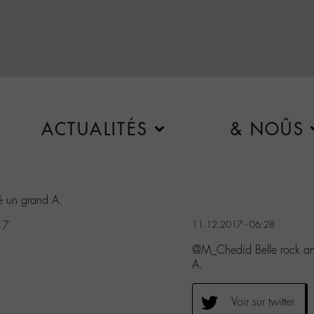
ACTUALITÉS
& NOÛS
ié un grand A.
17
11.12.2017 - 06:28
@M_Chedid Belle rock and 
A.
Voir sur twitter