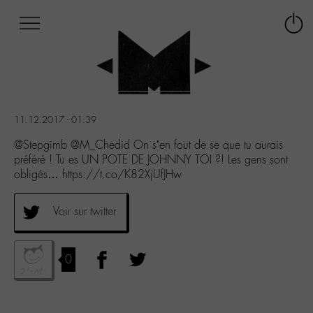
Afficher
Panneau de gestion des cookies
Labo
Connex
-
le
M-
menu
Aller
au
menu
11.12.2017 - 01:39
Aller
au
@Stepgimb @M_Chedid On s’en fout de se que tu aurais
contenu
préféré ! Tu es UN POTE DE JOHNNY TOI ?! Les gens sont
Aller
obligés… https://t.co/K82XjUfJHw
à
la
Voir sur twitter
recherche
0