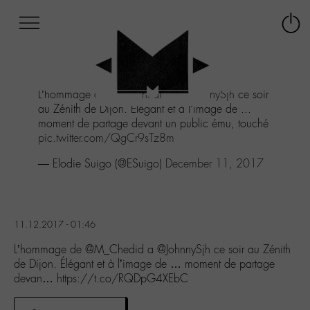
Afficher
Panneau de gestion des cookies
Labo
Connex
-
le
M-
menu
Aller
L’hommage de
@M_Chedid
a
@JohnnySjh
ce soir
au
au Zénith de Dijon. Élégant et à l’image de ...
menu
moment de partage devant un public ému, touché
Aller
pic.twitter.com/QgCr9sTz8m
au
contenu
— Elodie Suigo (@ESuigo)
December 11, 2017
Aller
à
la
recherche
11.12.2017 - 01:46
L’hommage de @M_Chedid a @JohnnySjh ce soir au Zénith
de Dijon. Élégant et à l’image de … moment de partage
devan… https://t.co/RQDpG4XEbC