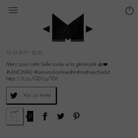
Afficher
Panneau de gestion des cookies
Labo
Connex
-
le
M-
menu
Aller
au
menu
10.12.2017 - 22:22
Aller
au
Merci pour cette belle soirée et ta générosité 🙏❤️
contenu
#LAMOMALI #lamomaliairlines#m#mathieuchedid
Aller
https://t.co/GD1zy7t0rI
à
la
recherche
Voir sur twitter
0