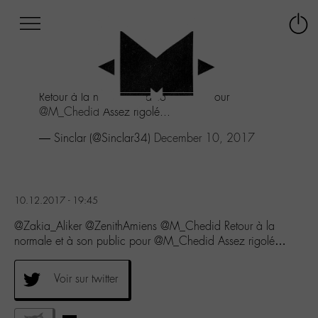
Afficher
Panneau de gestion des cookies
Labo
Connex
-
le
M-
menu
Aller
Retour à la normale et à son public pour
au
@M_Chedid
Assez rigolé...
menu
Aller
— Sinclar (@Sinclar34)
December 10, 2017
au
contenu
Aller
à
10.12.2017 - 19:45
la
recherche
@Zakia_Aliker @ZenithAmiens @M_Chedid Retour à la
normale et à son public pour @M_Chedid Assez rigolé…
Voir sur twitter