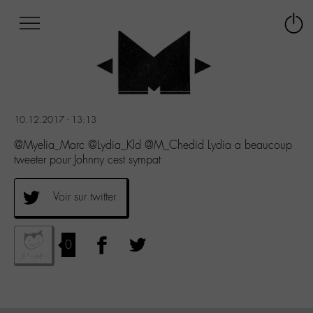
Afficher
Panneau de gestion des cookies
Labo
Connex
-
le
M-
menu
Aller
au
menu
10.12.2017 - 13:13
Aller
au
@Myelia_Marc @Lydia_Kld @M_Chedid Lydia a beaucoup
contenu
tweeter pour Johnny cest sympat
Aller
à
Voir sur twitter
la
recherche
0