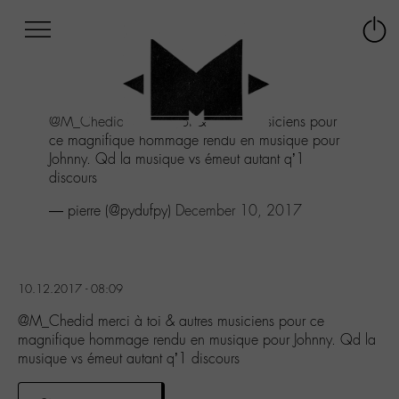
Afficher
Panneau de gestion des cookies
Labo
Connex
-
le
M-
menu
Aller
@M_Chedid
merci à toi & autres musiciens pour
au
ce magnifique hommage rendu en musique pour
menu
Johnny. Qd la musique vs émeut autant q’1
Aller
discours
au
contenu
— pierre (@pydufpy)
December 10, 2017
Aller
à
la
recherche
10.12.2017 - 08:09
@M_Chedid merci à toi & autres musiciens pour ce
magnifique hommage rendu en musique pour Johnny. Qd la
musique vs émeut autant q’1 discours