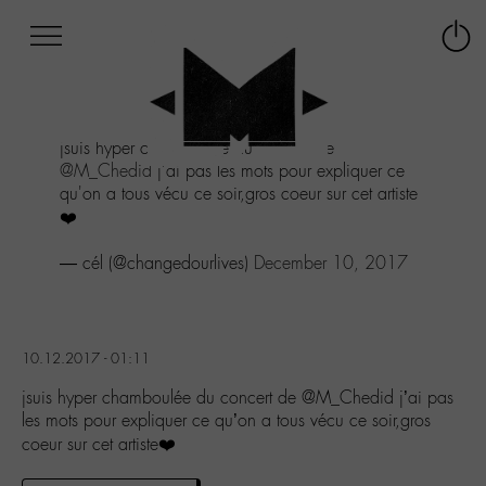
Afficher
Panneau de gestion des cookies
Labo
Connex
-
le
M-
menu
Aller
jsuis hyper chamboulée du concert de
au
@M_Chedid
j'ai pas les mots pour expliquer ce
menu
qu'on a tous vécu ce soir,gros coeur sur cet artiste
Aller
❤️
au
contenu
— cél (@changedourlives)
December 10, 2017
Aller
à
la
recherche
10.12.2017 - 01:11
jsuis hyper chamboulée du concert de @M_Chedid j’ai pas
les mots pour expliquer ce qu’on a tous vécu ce soir,gros
coeur sur cet artiste❤️