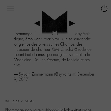
Afficher
Panneau de gestion des cookies
Labo
Connex
-
le
M-
menu
Aller
L'hommage populaire à
#JohnnyHallyday
était
au
digne, émouvant, rock'n'roll. On se souviendra
menu
longtemps des bikers sur les Champs, des
Aller
musiciens du chanteur,
@M_Chedid
@Yodelice
au
jouant toute la musique que Johnny aimait à la
contenu
Madeleine. De Line Renaud, de Laeticia et ses
Aller
filles.
à
la
— Sylvain Zimmermann (@sylvainzim)
December
recherche
9, 2017
09.12.2017 - 20:45
L’hommage populaire à #JohnnyHallyday était digne,