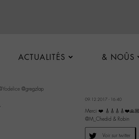
ACTUALITÉS
& NOÛS
@Yodelice
@gregzlap
09.12.2017 - 16:40
7
Merci ❤️ 🎸🎸🎸🎸❤️🙏
@M_Chedid & Robin
Voir sur twitter