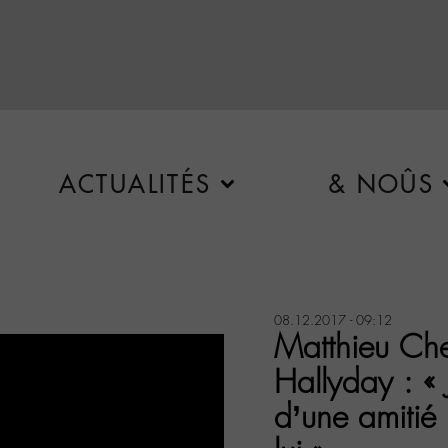
ACTUALITÉS
& NOÛS
08.12.2017 - 09:12
Matthieu Che
Hallyday : « 
d’une amitié 