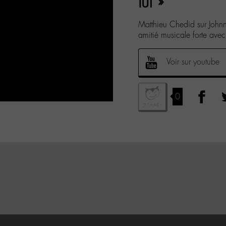
lui »
Matthieu Chedid sur Johnn
amitié musicale forte avec 
Voir sur youtube
0