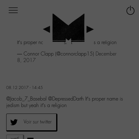
Afficher
Panneau de gestion des cookies
Labo
Connex
-
le
M-
menu
Aller
It’s proper name is jedism but yeah it’s a religion
au
menu
— Connor Clapp (@connorclapp15)
December
Aller
8, 2017
au
contenu
Aller
à
08.12.2017 - 14:45
la
recherche
@Jacob_7_Basebal @DepressedDarth It’s proper name is
jedism but yeah it’s a religion
Voir sur twitter