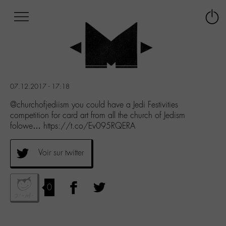
Afficher
Panneau de gestion des cookies
Labo
Connex
-
le
M-
menu
Aller
au
menu
07.12.2017 - 17:18
Aller
au
@churchofjediism you could have a Jedi Festivities
contenu
competition for card art from all the church of Jedism
Aller
folowe… https://t.co/Ev095RQERA
à
la
Voir sur twitter
recherche
0