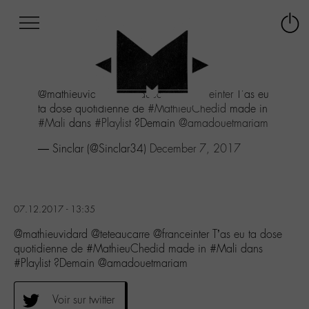
Afficher
Panneau de gestion des cookies
Labo
Connex
-
le
M-
menu
Aller
@mathieuvidard
@teteaucarre
@franceinter
T'as eu
au
ta dose quotidienne de
#MathieuChedid
made in
menu
#Mali
dans
#Playlist
?Demain
@amadouetmariam
Aller
au
— Sinclar (@Sinclar34)
December 7, 2017
contenu
Aller
à
la
07.12.2017 - 13:35
recherche
@mathieuvidard @teteaucarre @franceinter T’as eu ta dose
quotidienne de #MathieuChedid made in #Mali dans
#Playlist ?Demain @amadouetmariam
Voir sur twitter