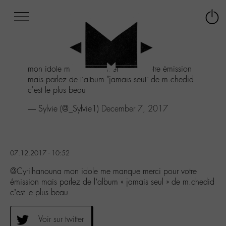
Afficher
Panneau de gestion des cookies
Labo
Connex
-
le
M-
menu
Aller
mon idole me manque merci pour votre émission
au
mais parlez de l'album "jamais seul" de m.chedid
menu
c'est le plus beau
Aller
au
— Sylvie (@_Sylvie1)
December 7, 2017
contenu
Aller
à
la
07.12.2017 - 10:52
recherche
@Cyrilhanouna mon idole me manque merci pour votre
émission mais parlez de l’album « jamais seul » de m.chedid
c’est le plus beau
Voir sur twitter