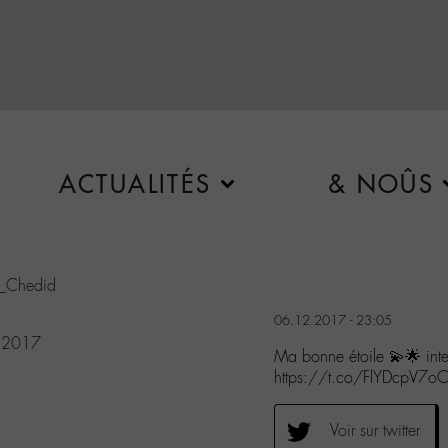
ACTUALITÉS
& NOÛS
Chedid
06.12.2017 - 23:05
 2017
Ma bonne étoile 💫🌟 i
https://t.co/FlYDcpV7o
Voir sur twitter