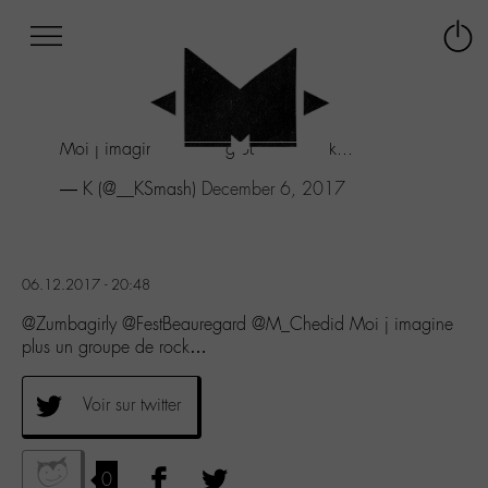
Afficher
Panneau de gestion des cookies
Labo
Connex
-
le
M-
menu
Aller
Moi j imagine plus un groupe de rock...
au
menu
— K (@__KSmash)
December 6, 2017
Aller
au
contenu
Aller
06.12.2017 - 20:48
à
la
@Zumbagirly @FestBeauregard @M_Chedid Moi j imagine
recherche
plus un groupe de rock…
Voir sur twitter
0