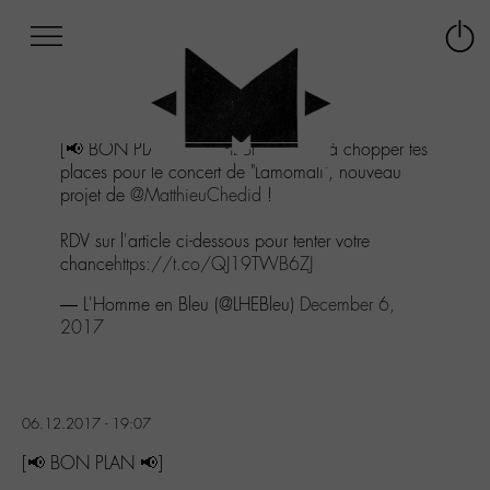
Afficher
Panneau de gestion des cookies
Labo
Connex
-
le
M-
menu
Aller
[📢 BON PLAN 📢]
@LHEBleu
t'invite à chopper tes
au
places pour le concert de "Lamomali", nouveau
menu
projet de
@MatthieuChedid
!
Aller
au
RDV sur l'article ci-dessous pour tenter votre
contenu
chance
https://t.co/QJ19TWB6ZJ
Aller
à
— L'Homme en Bleu (@LHEBleu)
December 6,
la
2017
recherche
06.12.2017 - 19:07
[📢 BON PLAN 📢]