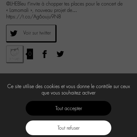
@LHEBleu t’invite à chopper tes places pour le concert de
« Lamomali », nouveau projet de…
https://t.co/Ag6ouju9N8
Voir sur twitter
0
Ce site utilise des cookies et vous donne le contrôle sur ceux
que vous souhaitez activer
Tout accepter
Tout refuser