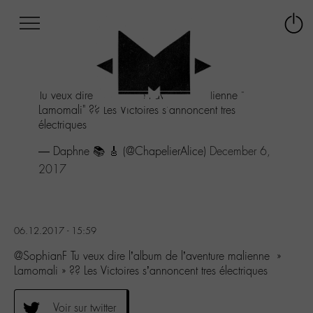
Afficher
Panneau de gestion des cookies
Labo
Connex
-
le
M-
menu
Aller
Tu veux dire l'album de l'aventure malienne "
au
Lamomali" ?? Les Victoires s'annoncent tres
menu
électriques
Aller
au
— Daphne 📚 🎸 (@ChapelierAlice)
December 6,
contenu
2017
Aller
à
la
recherche
06.12.2017 - 15:59
@SophianF Tu veux dire l’album de l’aventure malienne »
Lamomali » ?? Les Victoires s’annoncent tres électriques
Voir sur twitter