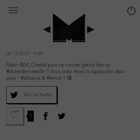
Afficher
Panneau de gestion des cookies
Labo
Connex
-
le
M-
menu
Aller
au
menu
06.12.2017 - 15:49
Aller
au
Merci @M_Chedid pour ce concert génial hier au
contenu
#domedemarseille !! Vous avez réussi à rapprocher deux
Aller
pays : #lafrance & #lemali ! 😘
à
la
Voir sur twitter
recherche
0