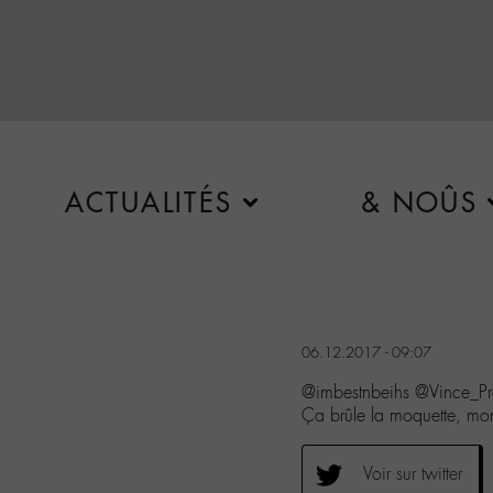
ACTUALITÉS
& NOÛS
06.12.2017 - 09:07
@imbestnbeihs @Vince_P
Ça brûle la moquette, mon
Voir sur twitter