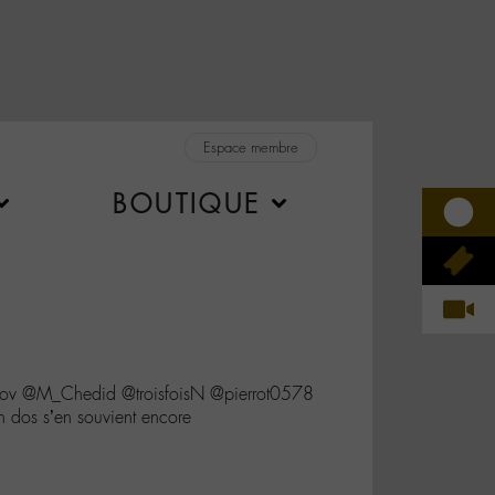
Espace membre
BOUTIQUE
rov @M_Chedid @troisfoisN @pierrot0578
 dos s’en souvient encore