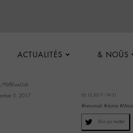
ACTUALITÉS
& NOÛS
com/PLVBFuwUsA
ember 5, 2017
05.12.2017 - 19:31
#lamomali #dome #Marsei
Voir sur twitter