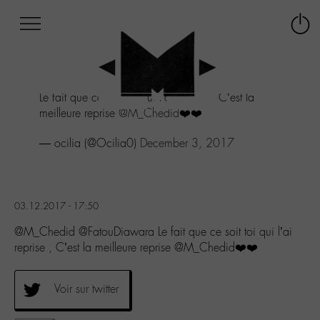
Afficher
Panneau de gestion des cookies
Labo
Connex
-
le
M-
menu
Aller
Le fait que ce soit toi qui l’ai reprise , C’est la
au
meilleure reprise
@M_Chedid
❤️❤️
menu
Aller
— ocilia (@Ocilia0)
December 3, 2017
au
contenu
Aller
à
la
03.12.2017 - 17:50
recherche
@M_Chedid @FatouDiawara Le fait que ce soit toi qui l’ai
reprise , C’est la meilleure reprise @M_Chedid❤️❤️
Voir sur twitter