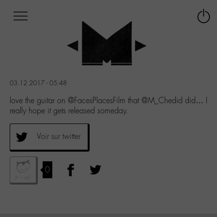
Afficher
Panneau de gestion des cookies
Labo
Connex
-
le
M-
menu
Aller
au
menu
03.12.2017 - 05:48
Aller
au
love the guitar on @FacesPlacesFilm that @M_Chedid did… I
contenu
really hope it gets released someday.
Aller
à
Voir sur twitter
la
recherche
0