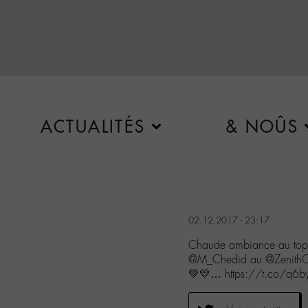
ACTUALITÉS
& NOÛS
02.12.2017 - 23:17
Chaude ambiance au top 
@M_Chedid au @ZenithCae
💚💛… https://t.co/q6