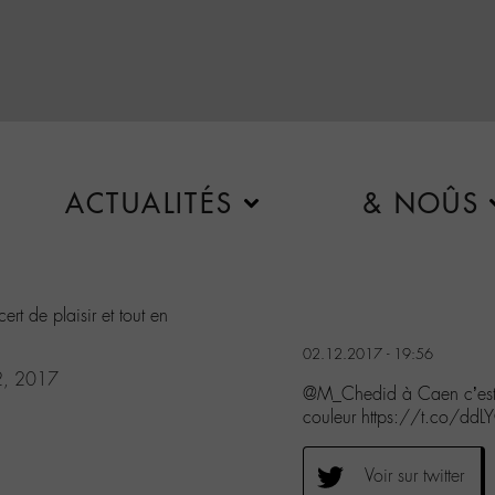
ACTUALITÉS
& NOÛS
rt de plaisir et tout en
02.12.2017 - 19:56
2, 2017
@M_Chedid à Caen c’est pa
couleur https://t.co/dd
Voir sur twitter