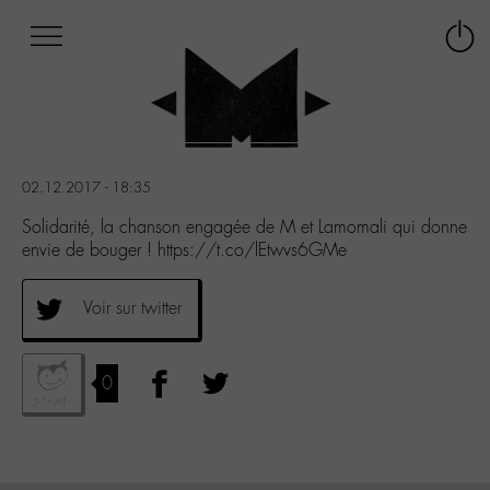
Afficher
Panneau de gestion des cookies
Labo
Connex
-
le
M-
menu
Aller
au
menu
02.12.2017 - 18:35
Aller
au
Solidarité, la chanson engagée de M et Lamomali qui donne
contenu
envie de bouger ! https://t.co/lEtwvs6GMe
Aller
à
Voir sur twitter
la
recherche
0