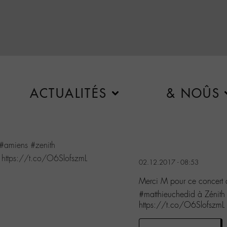
ACTUALITÉS
& NOÛS
#amiens
#zenith
e
https://t.co/O6SlofszmL
02.12.2017 - 08:53
Merci M pour ce concert 
#matthieuchedid à Zénith
https://t.co/O6SlofszmL