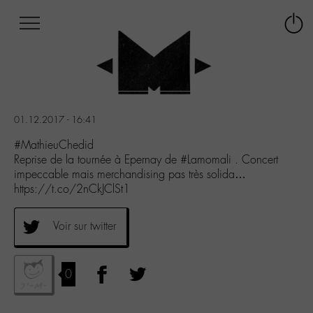
Afficher
Panneau de gestion des cookies
Labo
Connex
-
le
M-
menu
Aller
au
menu
01.12.2017 - 16:41
Aller
au
#MathieuChedid
contenu
Reprise de la tournée à Epernay de #Lamomali . Concert
Aller
impeccable mais merchandising pas très solida…
à
https://t.co/2nCkJClSt1
la
recherche
Voir sur twitter
0