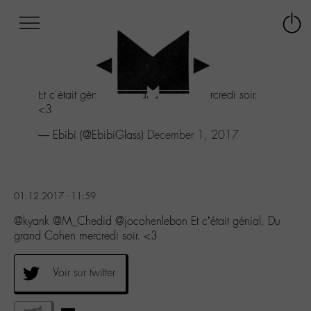
Afficher
Panneau de gestion des cookies
Labo
Connex
-
le
M-
menu
Aller
Et c'était génial. Du grand Cohen mercredi soir.
au
<3
menu
Aller
— Ebibi (@EbibiGlass)
December 1, 2017
au
contenu
Aller
à
01.12.2017 - 11:59
la
recherche
@kyank @M_Chedid @jocohenlebon Et c’était génial. Du
grand Cohen mercredi soir. <3
Voir sur twitter