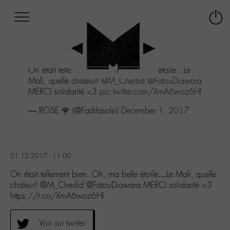
Afficher
Panneau de gestion des cookies
Labo
Connex
-
le
M-
menu
Aller
On était tellement bien..Oh, ma belle étoile...Le
au
Mali, quelle chaleur!
@M_Chedid
@FatouDiawara
menu
MERCI solidarité <3
pic.twitter.com/XmA6woz6HI
Aller
au
— ROSE 🌹 (@Fadilasolsi)
December 1, 2017
contenu
Aller
à
la
01.12.2017 - 11:00
recherche
On était tellement bien..Oh, ma belle étoile…Le Mali, quelle
chaleur! @M_Chedid @FatouDiawara MERCI solidarité <3
https://t.co/XmA6woz6HI
Voir sur twitter